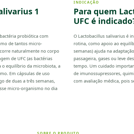
INDICAÇÃO
livarius 1
Para quem Lacto
UFC é indicado
 bactéria probiótica com
O Lactobacillus salivarius é 
smo de tantos micro-
rotina, como apoio ao equilíb
corre naturalmente no corpo
semanas) ajuda na adaptação
agem de UFC (as bactérias
passageira, gases ou leve d
a o equilíbrio da microbiota, a
tempo. Um cuidado importa
smo. Em cápsulas de uso
de imunossupressores, quimi
ngo de duas a três semanas,
com avaliação médica, pois s
esse micro-organismo no dia
SOBRE O PRODUTO