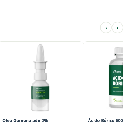
‹
›
Oleo Gomenolado 2%
Ácido Bórico 600mg