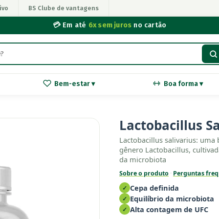
ivo
BS Clube de vantagens
💳 Em até
6x sem juros
no cartão
Bem-estar ▾
Boa forma ▾
Lactobacillus S
Lactobacillus salivarius: uma
gênero Lactobacillus, cultiv
da microbiota
Sobre o produto
·
Perguntas freq
Cepa definida
✓
Equilíbrio da microbiota
✓
Alta contagem de UFC
✓