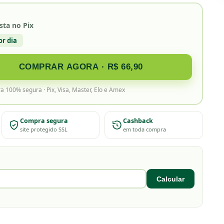
ista no Pix
or dia
COMPRAR AGORA
· R$ 66,90
a 100% segura · Pix, Visa, Master, Elo e Amex
Compra segura
Cashback
site protegido SSL
em toda compra
Calcular