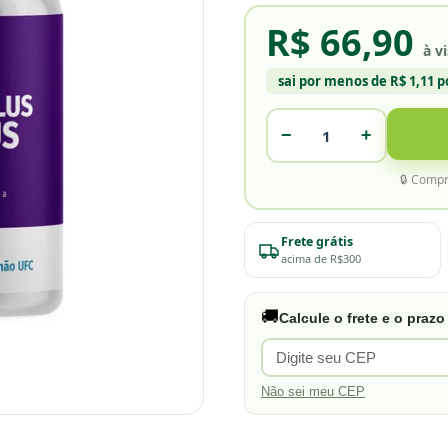
R$ 66,90
à v
sai por menos de
R$ 1,11 p
−
+
🔒 Compr
Frete grátis
acima de R$300
🚚
Calcule o frete e o prazo
Não sei meu CEP