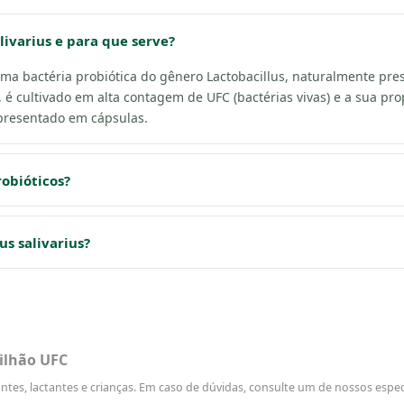
livarius e para que serve?
 uma bactéria probiótica do gênero Lactobacillus, naturalmente p
, é cultivado em alta contagem de UFC (bactérias vivas) e a sua pro
apresentado em cápsulas.
robióticos?
s salivarius?
bilhão UFC
, lactantes e crianças. Em caso de dúvidas, consulte um de nossos especi