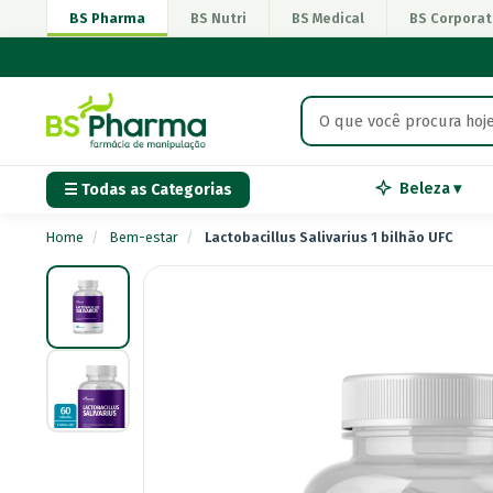
BS Pharma
BS Nutri
BS Medical
BS Corporat
Beleza ▾
☰ Todas as Categorias
Home
/
Bem-estar
/
Lactobacillus Salivarius 1 bilhão UFC