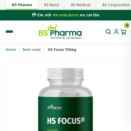
BS Pharma
BS Nutri
BS Medical
BS Corporativo
💳 Em até
6x sem juros
no cartão
0
Home
/
Bem-estar
/
HS Focus 150mg