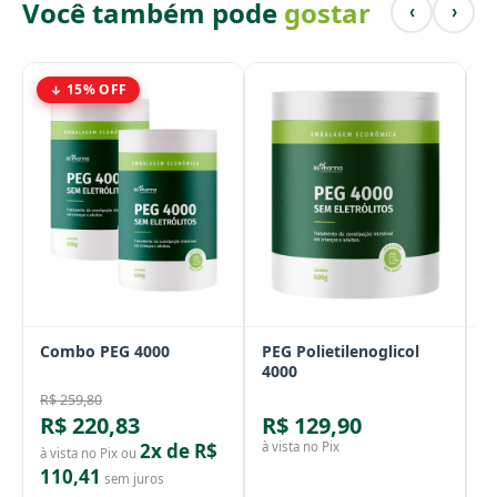
Você também pode
gostar
‹
›
15% OFF
Combo PEG 4000
PEG Polietilenoglicol
V
4000
S
R$ 259,80
R$ 220,83
R$ 129,90
R
2x de R$
à vista no Pix
à 
à vista no Pix ou
110,41
sem juros