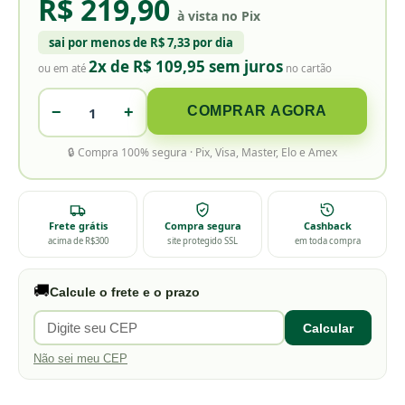
R$ 219,90
à vista no Pix
sai por menos de
R$ 7,33 por dia
2x de R$ 109,95 sem juros
ou em até
no cartão
−
+
COMPRAR AGORA
🔒 Compra 100% segura · Pix, Visa, Master, Elo e Amex
Frete grátis
Compra segura
Cashback
acima de R$300
site protegido SSL
em toda compra
🚚
Calcule o frete e o prazo
Calcular
Não sei meu CEP